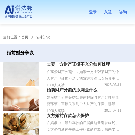
登录
入驻
咨询
当前位置：
首页
法律知识
婚前财务争议
夫妻一方财产证据不充分如何处理
在离婚财产分割中，如果一方主张某财产为个
人财产但证据不足，法院通常难以支持其主
张，甚至可能将该财产认定为夫妻共同财产。
2025-07-11
1000人阅读
婚前财产分割的原则是什么
谱法邦做了详细的解答，供参考。
婚前财产分割是婚姻关系解除时财产处理的重
要环节，直接关系到个人财产的保障。那婚前
财产分割的原则是什么？针对相比的问题，谱
2025-07-11
1000人阅读
女方婚前存款怎么保护
法邦做了详细的解答，供参考。
在婚姻中，婚前存款的归属问题常引发纠纷。
女方婚前通过辛勤工作积累的存款，若未妥善