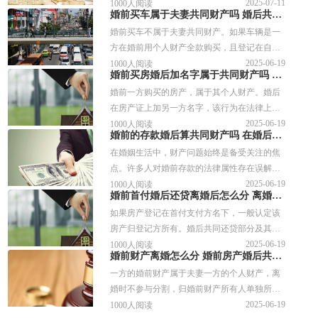
保护，可能因婚后混同使用而被认定为夫妻共
2025-07-11
1000人阅读
婚前买车属于夫妻共同财产吗 婚后共同出资修缮属于共同财产吗
同财产，导致离婚时被分割。针对相关的问
婚前买车不属于夫妻共同财产。如果车辆是一
题，谱法邦做了详细的解答，供参考。
方在婚前用个人财产全款购买，且登记在自己
名下，那么该车辆属于购买方的婚前个人财
2025-06-19
1000人阅读
婚前买房婚后加名字属于共同财产吗 要办理产权变更手续吗
产，不会因结婚而自动转变为夫妻共同财产。
婚前一方购买的房产，属于其个人财产。婚后
在房产证上加另一方名字，该行为在法律上通
常视为房产所有人对另一方的赠与。完成加名
2025-06-19
1000人阅读
婚前的存款婚后算共同财产吗 在婚后产生的利息属于共同财产吗
手续后，房产性质转变为夫妻共同财产。
在婚姻生活中，财产问题始终是备受关注的焦
点。许多人对婚前存款的法律属性存在误解，
认为婚后就自然成为共同财产，这其实是一种
2025-06-19
1000人阅读
婚前首付婚后还贷离婚后怎么分 离婚时房产增值部分如何计算
错误的认知。今天我们就一起来了解下婚前的
如果房产登记在首付支付方名下，一般认定该
存款婚后算共同财产吗这个问题吧！
房产归登记方所有。婚后共同还贷部分及其对
应的增值部分属于夫妻共同财产，应进行分
2025-06-19
1000人阅读
婚前财产离婚怎么分 婚前房产婚后共同还贷离婚时怎么分
割。婚后共同还贷支付的款项及其相对应财产
一方的婚前财产属于夫妻一方的个人财产，离
增值部分，由不动产登记一方对另一方进行补
婚时不参与分割，归婚前财产所有人单独所
偿。
有。如果夫妻双方对婚前财产有书面约定，约
2025-06-19
1000人阅读