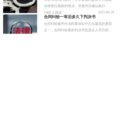
呢》今天我们就来详细聊聊这个问题。
法律责任跑路的情况，导致判决难以执行。那
合同纠纷败诉方跑路了怎么办呢？本文从多个
2025-04-28
1000 人阅读
合同纠纷一审后多久下判决书
角度做了具体的分析，一起来看看吧！
合同纠纷案件作为民事诉讼中占比最高的类型
之一，合同纠纷案的判决书也是众人关注的焦
点问题。关于合同纠纷的相关问题，本文做了
2025-07-17
1000 人阅读
合同期不满押金不退合法吗 怎么维权
详细的介绍，一起来看看吧！
在日常生活中，很多人都曾遇到过合同期不满
押金不退的问题，尤其是在租房的时候。那合
同期不满押金不退合法吗？遇到合同期不满押
2025-04-28
1000 人阅读
合同纠纷告知函是否有法律效力 应用场景是什么
金不退应该怎么维权呢？一起来看看吧！
在商业活动和个人事务中，合同纠纷时有发
生，可能会频繁出现“合同纠纷告知函”这个
词。合同纠纷告知函主要是起到一种告知、提
2025-04-28
1000 人阅读
合同纠纷标的总额包括利息吗 没有约定可以事后补充吗
醒或警告的作用，那是否有法律效力呢？下面
在处理合同纠纷时，确定争议的标的总额是至
一起来看看吧
关重要的一步。那合同纠纷标的总额包括利息
吗？如果合同利息没有约定可以事后补充吗？
2025-04-28
1000 人阅读
提交证据时合同原件被对方拿走怎么办 会立案受理吗
一起来看看吧！
在诉讼或纠纷处理过程中，提交证据是维护自
身权益的关键环节，并且需要提交原件。那提