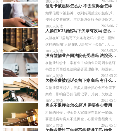
款时，出借人可以通过法律手段追讨欠款。起
2025-06-11
1000人阅读
信用卡被起诉怎么办 不去应诉会怎样
诉是解决此类纠纷的有效途径之一，那么有欠
如果信用卡被起诉，收到传票后应积极应诉，
条不还款如何起诉呢？今天我们就一起来看看
按时提交答辩状。主动联系银行协商还款方
这个问题。
案，争取分期或延期还款。同时，收集还款记
2025-06-17
1000人阅读
人躺在ICU居然写下欠条有效吗 怎么处罚
录、消费明细等证据，配合法院执行判决，避
人躺在ICU居然写下欠条有效吗？最近，看到
免逃避。关于信用卡被起诉怎么办的问题，下
这样的新闻“人躺在ICU居然写下欠条”，人处
面是详细的回答。
在昏迷状态、躺在ICU病房中的病人，竟然被
2025-05-23
1000人阅读
没有签物业合同法院会受理吗 法院受理案件的条件是什么
指称写下欠条，不少人都怀疑借条的法律效
在物业纠纷中，常有业主或物业公司因未签订
力。那么人躺在ICU居然写下欠条怎么处罚？
书面合同而质疑法院是否受理案件。那没有签
接下来可以参考下文详细内容。
物业合同法院会受理吗？没有签物业合同法院
2025-05-22
1000人阅读
欠物业费被起诉会留下案底吗 有什么影响
受理的条件是什么？来看看具体的解答。
欠物业费被起诉，很多人都会担心会不会留下
案底，影响自己的信用记录。其实，欠物业费
属于民事纠纷，和刑事案件是不一样的。虽然
2025-05-14
1000人阅读
房东不退押金怎么起诉 需要多少费用
不会留下案底，但可能会带来其他麻烦。今天
租房的时候，押金是大家都很在意的一笔钱。
就来给大家讲讲欠物业费被起诉的具体后果。
要是退房时房东不退押金，心里肯定很窝火。
很多人可能觉得打官司麻烦，不知道怎么起诉
2025-05-14
1000人阅读
欠物业费过三年就不能起诉了吗 物业费诉讼时效中断的情形有哪些