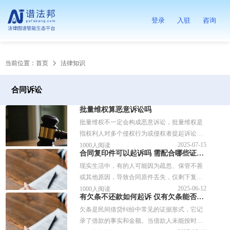
登录
入驻
咨询
当前位置：
首页
法律知识
合同诉讼
批量维权算恶意诉讼吗
批量维权不一定会构成恶意诉讼，批量维权是
指权利人对多个侵权行为或侵权者提起诉讼的
行为。1.起诉的理由：是否有真实的事实和合
2025-07-15
1000人阅读
合同复印件可以起诉吗 需配合哪些证据使用
理的诉求。2.证据的充分性：提供的证据是否
现实生活中，有的人可能因为疏忽、保管不善
足以支持其主张。
或其他原因，导致合同原件丢失，仅剩下复印
件。在这种情况下，当事人是否能够凭借合同
2025-06-12
1000人阅读
有欠条不还款如何起诉 仅有欠条能否起诉成功
复印件提起诉讼呢？合同复印件今天我们就一
欠条是民间借贷纠纷中常见的证据形式，它记
起来讨论下这个问题吧！
录了借款的事实和金额。当借款人未能按时还