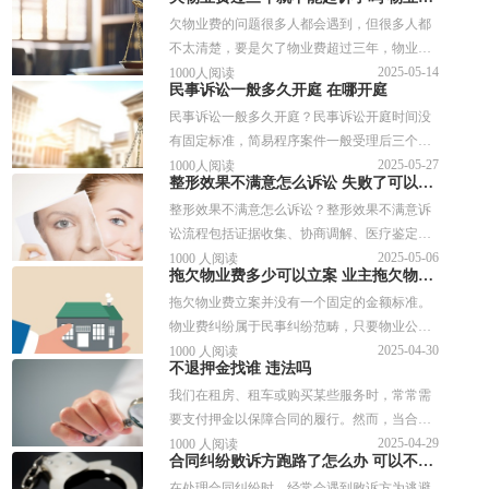
房东。其实，只要按照法律程序来，事情并不
欠物业费的问题很多人都会遇到，但很多人都
复杂。今天就来给大家讲讲，如果房东不退押
不太清楚，要是欠了物业费超过三年，物业还
金，该怎么起诉，希望能帮大家维护自己的权
能不能起诉。其实，这个问题涉及法律上的“诉
2025-05-14
1000人阅读
益。
民事诉讼一般多久开庭 在哪开庭
讼时效”，很多人以为超过三年就没事了，但事
民事诉讼一般多久开庭？民事诉讼开庭时间没
情没那么简单。今天就一起来了解下关于欠物
有固定标准，简易程序案件一般受理后三个月
业费过三年就不能起诉了吗这个问题吧！
内审结，多在立案后一个月左右开庭；普通程
2025-05-27
1000人阅读
整形效果不满意怎么诉讼 失败了可以申请赔偿吗
序案件六个月内审结，通常立案后两到三个月
整形效果不满意怎么诉讼？整形效果不满意诉
左右开庭。那么民事诉讼在哪开庭？会判拘留
讼流程包括证据收集、协商调解、医疗鉴定和
吗？接下来可以参考本文整理的文章内容。
提起诉讼，通常情况下，诉讼时效为三年。那
2025-05-06
1000 人阅读
拖欠物业费多少可以立案 业主拖欠物业费被起诉后会有什么后果
么整形失败了可以申请赔偿吗？整容失败起诉
拖欠物业费立案并没有一个固定的金额标准。
能打赢吗？接下来可以参考本文整理的文章资
物业费纠纷属于民事纠纷范畴，只要物业公司
料。
认为业主拖欠物业费的行为侵犯了其合法权
2025-04-30
1000 人阅读
不退押金找谁 违法吗
益，且符合民事诉讼法规定的起诉条件，就可
我们在租房、租车或购买某些服务时，常常需
以向法院提起诉讼。关于拖欠物业费多少可以
要支付押金以保障合同的履行。然而，当合同
立案的问题，下面是详细的回答。
结束后，有时会遇到商家或房东拒绝退还押金
2025-04-29
1000 人阅读
合同纠纷败诉方跑路了怎么办 可以不执行法院判决吗
的情况。那么不退押金找谁呢？该如何解决
在处理合同纠纷时，经常会遇到败诉方为逃避