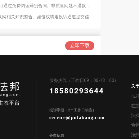
费前可通过免费阅读辨别合同。非质量问题不退款，
联系电话：
互联网相关知识整合。如侵权请走投诉通道提交信
立即下载
年
月
日作出的
（要求撤销
体行政行为，现申请复议。
服务热线（工作日09：00-18：00）
关
18580293644
分条分点阐述）
。
找
在
投诉举报（2个工作日响应）
。
法
service@pufabang.com
合
。
法
备案信息