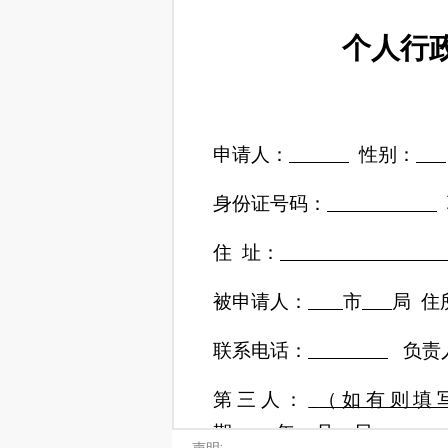
个人行
申请人：
性别：
身份证号码：
住
址：
被申请人：
市
局
住
联系电话：
负责
第三人：
（如有则填
期：
年
月
日