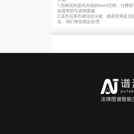
声明:
1.您购买的是此内容的word文档，付
身份证号码：
如需帮助可咨询客服
2.该作品系作者结合法规、政府官网及
息，我们将按规定处理。
住
址：
申请复议的请求：
申请人不服被申请人于
或变更某具体行政行为）
具
申请复议的事由及理由：
1、
（具体展开，可
2、
3、