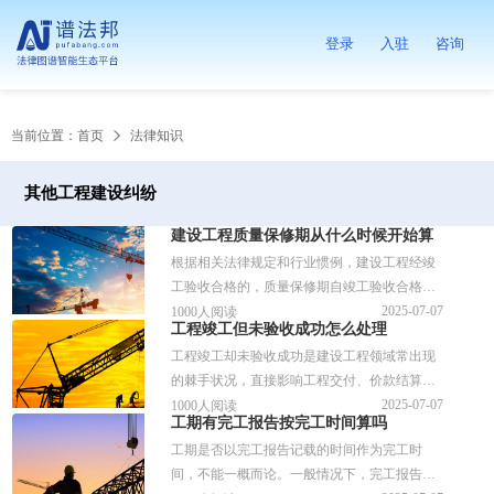
登录
入驻
咨询
当前位置：
首页
法律知识
其他工程建设纠纷
建设工程质量保修期从什么时候开始算
根据相关法律规定和行业惯例，建设工程经竣
工验收合格的，质量保修期自竣工验收合格之
日起计算。如果建设工程未经竣工验收，发包
2025-07-07
1000人阅读
工程竣工但未验收成功怎么处理
人擅自使用的，以转移占有建设工程之日为竣
工程竣工却未验收成功是建设工程领域常出现
工日期，质量保修期也从该日起算。
的棘手状况，直接影响工程交付、价款结算等
事宜。处理这类问题，需要依据合同约定与相
2025-07-07
1000人阅读
工期有完工报告按完工时间算吗
关法律规定，明确责任方，通过协商、法律手
工期是否以完工报告记载的时间作为完工时
段等方式解决，以保障各方合法权益。
间，不能一概而论。一般情况下，完工报告是