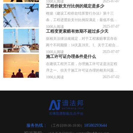
确定工期完工时间的重要依据，但还需结合合
2025-07-07
1000人阅读
工程价款支付比例的规定是多少
同约定、实际施工情况及相关法律规定综合判
根据《建设工程价款结算暂行办法》第十三
断。
条，工程进度款支付比例应满足：最低不低于
已完成工程价款的60%；最高不高于已完成工
2025-07-07
1000人阅读
工程变更索赔有效期不超过多少天
程价款的90%。
据相关法律法规规定，对于工程索赔事宜存在
两个不同期限：14天及28天。1、关于工程合同
价款方面的要求，其索赔事件的申诉期为14个
2025-07-07
1000人阅读
施工许可证办理条件是什么
自然日。2、对于因工程逾期引起的违约赔偿请
在建筑工程开工前，办理施工许可证是法定程
求，其索赔事件的申诉期为28个工作日。
序之一。但关于施工许可证办理的相关问题，
很多人还存在盲区，针对相关的问题，谱法邦
2025-07-02
1000人阅读
做了详细的解答，供参考。
服务热线：
18580293644
（工作日09:00-18:00）