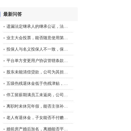
最新问答
遗漏法定继承人的继承公证，法院应如何认定其效力？
业主大会投票，能否随意使用第三方小程序？
投保人与名义投保人不一致，保险合同是否有效？
平台单方变更用户协议管辖条款，对用户是否有效？
股东未能清偿贷款，公司为其担保是否承担连带责任？
五级伤残退休金低于伤残津贴，能否补差额？
停工留薪期满员工未返岗，公司也未通知，该如何处理？
离职时未休完年假，能否主张补偿？
老人有退休金，子女能否不付赡养费？
婚前房产婚后加名，离婚能否平分？