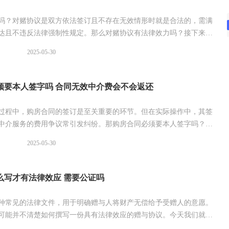
吗？对赌协议是双方依法签订且不存在无效情形时就是合法的，需满
达且不违反法律强制性规定。那么对赌协议有法律效力吗？接下来可
细内容。
2025-05-30
须要本人签字吗 合同无效中介费会不会返还
过程中，购房合同的签订是至关重要的环节。但在实际操作中，其签
中介服务的费用争议常引发纠纷。那购房合同必须要本人签字吗？如
效中介费会不会返还？来看看具体的解答。
2025-05-30
么写才有法律效应 需要公证吗
种常见的法律文件，用于明确赠与人将财产无偿给予受赠人的意愿。
可能并不清楚如何撰写一份具有法律效应的赠与协议。今天我们就一
协议怎么写才能有法律效应吧!