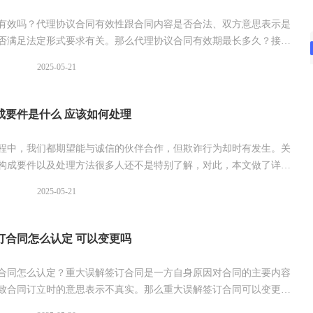
有效吗？代理协议合同有效性跟合同内容是否合法、双方意思表示是
否满足法定形式要求有关。那么代理协议合同有效期最长多久？接下
法邦整理的内容资料。
2025-05-21
成要件是什么 应该如何处理
程中，我们都期望能与诚信的伙伴合作，但欺诈行为却时有发生。关
构成要件以及处理方法很多人还不是特别了解，对此，本文做了详细
家参考。
2025-05-21
订合同怎么认定 可以变更吗
合同怎么认定？重大误解签订合同是一方自身原因对合同的主要内容
致合同订立时的意思表示不真实。那么重大误解签订合同可以变更
以参考本文收集的相关内容。