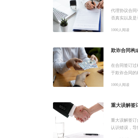
代理协议合同
否真实以及是
来可以参考谱
1000人阅读
欺诈合同构
在合同签订过
于欺诈合同的
的解答，供大
1000人阅读
重大误解签
重大误解签订
认识错误，导
吗？接下来可