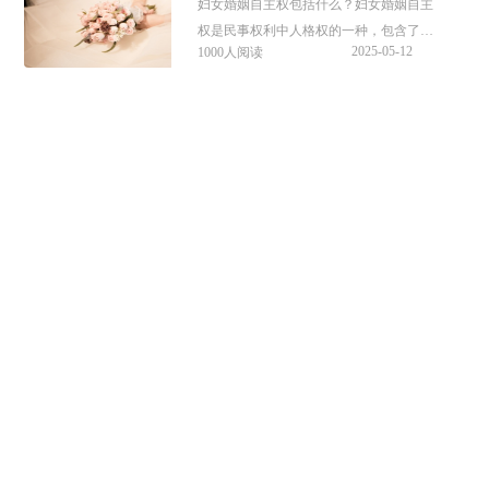
妇女婚姻自主权包括什么？妇女婚姻自主
权是民事权利中人格权的一种，包含了自
2025-05-12
1000人阅读
由决定结婚对象，不受他人强迫或干涉，
可依法自主解除婚姻。本文整理了妇女婚
姻自主权内容及是否属于民事权利相关内
招聘性别歧视违法吗
容，希望能帮助到大家。
招聘性别歧视违法吗？在找工作中，一些
岗位会有性别歧视，其实招聘性别歧视是
2025-05-12
1000人阅读
不合法的，除国家规定的特殊岗位外，用
人单位不得以性别为由拒绝录用女性或提
高录用标准。那么招聘性别歧视怎么举
妇女保护协会管婚姻吗
报？接下来可以参考本文整理的内容。
妇女保护协会管婚姻吗？妇女保护协会其
实就是大家所说的妇联，肩负着表和维护
2025-05-12
1000人阅读
妇女利益的重任，是可以管理婚姻事务
的。那么妇女保护协会有什么用？接下来
可以参考本文整理的相关资料。
妇女权益保障法规定禁止什么女婴
妇女权益保障法规定禁止什么女婴？妇女
权益保障法规定禁止溺婴、弃婴、残害女