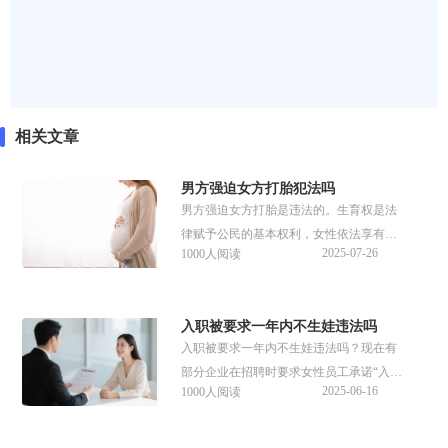
相关文章
男方强迫女方打胎犯法吗
男方强迫女方打胎是违法的。生育权是法
律赋予公民的基本权利，女性依法享有按
2025-07-26
1000人阅读
照个人意愿生育或不生育子女的自由。男
方若采取强制手段干涉，不仅侵犯女方生
育权，情节严重时还可能触犯刑法。
入职被要求一年内不生娃违法吗
入职被要求一年内不生娃违法吗？现在有
部分企业在招聘时要求女性员工承诺“入职
2025-06-16
1000人阅读
一年内不怀孕”，有的还会写在劳动合同
中，这种行为属于就业性别歧视，是会受
到相应处罚的。那么入职被要求一年内不