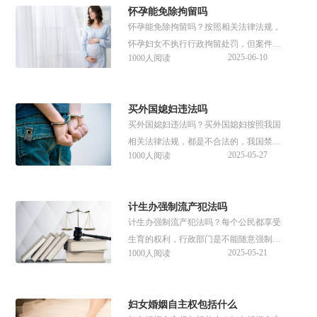
怀孕能免除拘留吗
生娃怎么维权？接下来可以参考谱法邦整
怀孕能免除拘留吗？按照相关法律法规，
理的相关内容。
怀孕妇女不执行行政拘留处罚，但案件仍
2025-06-10
1000人阅读
需正常办理并作出处罚决定，且对符合逮
捕条件的怀孕妇女可以取保候审。那么怀
孕最多拘留多少小时？接下来可以参考下
买外国媳妇违法吗
文详细内容。
买外国媳妇违法吗？买外国媳妇按照我国
相关法律法规，都是不合法的，我国禁止
2025-05-27
1000人阅读
买卖婚姻，包括以彩礼方式买外国媳妇。
那么买外国媳妇要承担什么后果？接下来
可以参考谱法邦整理的文章内容。
计生办强制流产犯法吗
计生办强制流产犯法吗？每个公民都享受
生育的权利，行政部门是不能随意强制打
2025-05-21
1000人阅读
胎，若是计生办强制流产可以通过法律途
径维护自身权益。那么计生办强制流产该
怎么判？接下来可以参考谱法邦整理的文
妇女婚姻自主权包括什么
章内容。