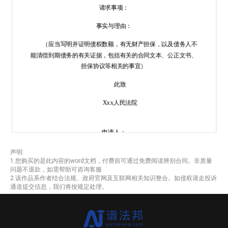
请求事项：
事实与理由：
（应当写明并证明债权数额，有无财产担保，以及债务人不
能清偿到期债务的有关证据，包括有关的合同文本、公正文书、
担保协议等
相关的事宜
）
此致
Xxx
人民法院
申请人：
声明:
1.您购买的是此内容的word文档，付费前可通过免费阅读辨别合同。非质量
年
月
日
问题不退款，如需帮助可咨询客服
2.该作品系作者结合法规、政府官网及互联网相关知识整合。如侵权请走投诉
通道提交信息，我们将按规定处理。