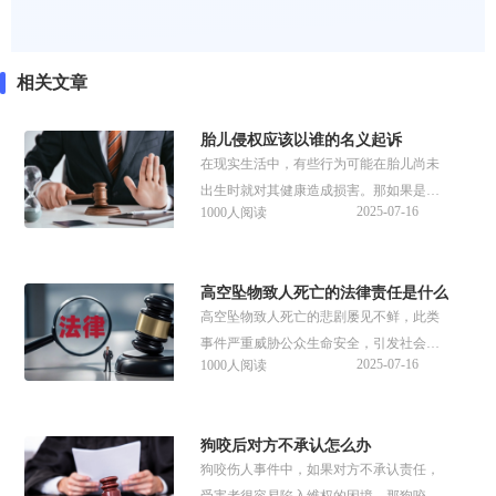
相关文章
胎儿侵权应该以谁的名义起诉
在现实生活中，有些行为可能在胎儿尚未
出生时就对其健康造成损害。那如果是胎
2025-07-16
1000人阅读
儿侵权应该以谁的名义起诉？对胎儿的侵
权应该如何赔偿？来看看谱法邦具体的解
答。
高空坠物致人死亡的法律责任是什么
高空坠物致人死亡的悲剧屡见不鲜，此类
事件严重威胁公众生命安全，引发社会广
2025-07-16
1000人阅读
泛关注。那高空坠物致人死亡的法律责任
是什么？这个责任由谁承担？来看看具体
的解答。
狗咬后对方不承认怎么办
狗咬伤人事件中，如果对方不承认责任，