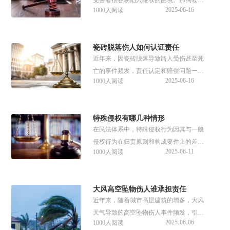
受害者很容易陷入维权的困境。那狗咬后
2025-06-16
1000人阅读
对方不承认怎么办？这种责任应该如何划
分？有免责的条款吗？来看看具体的解
答。
瓷砖脱落伤人如何认证责任
近年来，因瓷砖脱落导致路人受伤甚至死
亡的事件频发，责任认定和赔偿问题一直
2025-06-16
1000人阅读
都是社会关注的焦点。那瓷砖脱落伤人如
何认证责任？赔偿的标准是什么呢？来看
看具体的解答。
特殊侵权有哪几种情形
在民法体系中，特殊侵权行为因其与一般
侵权行为在归责原则和构成要件上的差异
2025-06-11
1000人阅读
而备受关注。那特殊侵权有哪几种情形？
构成要件是什么？责任适用原则是什么？
来看看具体的解答。
大风高空坠物伤人谁承担责任
近年来，随着城市高层建筑的增多，大风
天气导致的高空坠物伤人事件频发，引发
2025-06-06
1000人阅读
社会广泛关注。如果大风高空坠物伤人相