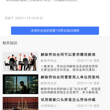
回复于 2025-11-18 18:00:25
没有符合您的答案?立即在线问律师
相关知识
解除劳动合同可以要求哪些赔偿
解除劳动合同可以要求哪些赔偿
2025-11-18 更新
一般来说，劳动合同解除涉及的赔偿类型
主要包括经济补偿金、赔偿金和代通知
金，根据不同的情况，劳动者可以要求不
同的赔偿，需要注意的是如果是自己主动
解除劳动合同需要用人单位同意吗
提出离职，则没有赔偿。
解除劳动合同需要用人单位同意吗
2025-11-18 更新
​解除劳动合同的核心是“合法合规”，也就是
说协商解除需锁定合意细节，单方解除需
严守法定条件。所以无论用人单位还是劳
动者，均应避免“说走就走”，解除劳动合同
试用期被口头辞退怎么劳动仲裁
最好是经过用人单位同意。
试用期被口头辞退怎么劳动仲裁
2025-11-18 更新