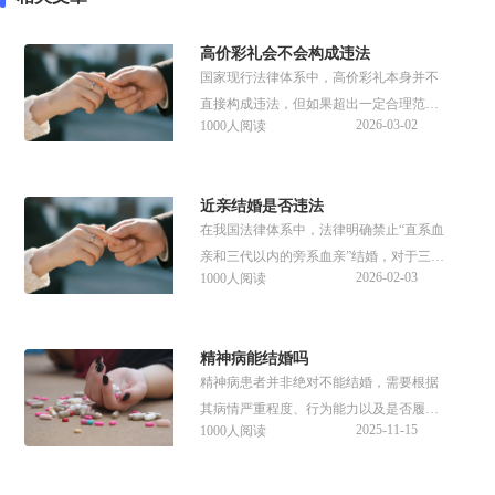
​高价彩礼会不会构成违法
国家现行法律体系中，高价彩礼本身并不
直接构成违法，但如果超出一定合理范
2026-03-02
1000人阅读
围，收取高价彩礼变为索要高额财物，可
能会触犯法律。
近亲结婚是否违法
​在我国法律体系中，法律明确禁止“直系血
亲和三代以内的旁系血亲”结婚，对于三代
2026-02-03
1000人阅读
以外的旁系血亲，法律是不禁止的。
精神病能结婚吗
精神病患者并非绝对不能结婚，需要根据
其病情严重程度、行为能力以及是否履行
2025-11-15
1000人阅读
婚前告知义务综合判断。如果满足法定条
件，婚姻则合法有效。