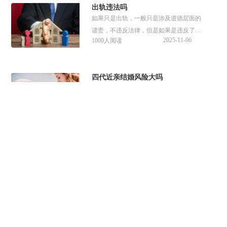
出轨违法吗
​如果只是出轨，一般只是涉及道德层面的
谴责，不违反法律，但是如果是违反了重
2025-11-06
1000人阅读
婚罪和插足军婚，则会承担相应的责任。
四代近亲结婚风险大吗
四代近亲结婚的风险低于三代及以内近
亲，但仍高于非近亲结婚，存在一定的遗
2025-11-04
1000人阅读
传疾病风险。
已经离婚了如何复婚
离婚后复婚，需要男女双方共同到一方常
住户口所在地的婚姻登记机关办理。
2025-11-03
1000人阅读
国外结婚证在国内有效吗