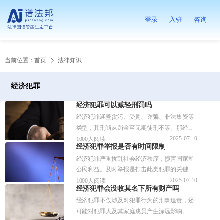
登录
入驻
咨询
当前位置：
首页
法律知识
经济犯罪
经济犯罪可以减轻刑罚吗
经济犯罪涵盖贪污、受贿、诈骗、非法集资等
类型，其刑罚从罚金至无期徒刑不等。那经济
犯罪可以减轻刑罚吗？应该如何应对指控？谱
2025-07-10
1000人阅读
经济犯罪举报是否有时间限制
法邦做了详细的解答，感兴趣的可以关注一
经济犯罪严重扰乱社会经济秩序，损害国家和
下。
公民利益。及时举报是打击此类犯罪的关键，
但许多人对举报的时间限制和相关的部门还不
2025-07-10
1000人阅读
经济犯罪会没收其名下所有财产吗
太了解，针对相关的问题，谱法邦做了详细的
经济犯罪不仅涉及对犯罪行为的刑事追责，还
解答，供参考。
可能对犯罪人及其家庭成员产生深远影响。那