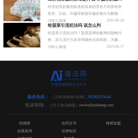
由于涉及金额巨大、跨区域作案或证据收集困
经济犯罪的量刑标准因具体的罪名不同而有所
难，可能会导致羁押期限延长。
差异。比如，诈骗罪根据诈骗金额分为数额较
大、数额巨大和数额特别巨大三种情况。其他
2025-06-20
1000人阅读
给菠菜引流犯法吗 该怎么判
经济犯罪如非法吸收公众存款罪、职务侵占罪
给菠菜引流犯法吗？菠菜是网络赌博的隐晦代
等也有各自的量刑标准。
称，其引流行为具有明确的法律风险，为赌博
网站推广引流可能构成开设赌场罪的共犯。那
2025-06-17
1000人阅读
么给菠菜引流该怎么判？谱法邦收集了相关内
容可供大家参考。
服务热线：
18580293644
（工作日09:00-18:00）
投诉举报:
service@pufabang.com
（2个工作日响应）
找律师
合同文书
律师加盟
在线咨询
法律知识