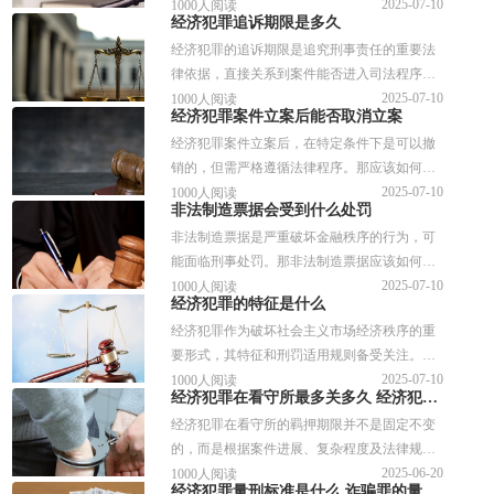
经济犯罪会没收其名下所有财产吗？会不会影
2025-07-10
1000人阅读
经济犯罪追诉期限是多久
响子女的政审？来看看完整的解答。
经济犯罪的追诉期限是追究刑事责任的重要法
律依据，直接关系到案件能否进入司法程序。
那经济犯罪追诉期限是多久呢？如果超期还会
2025-07-10
1000人阅读
经济犯罪案件立案后能否取消立案
导致判刑吗？针对相关的问题，谱法邦做了详
经济犯罪案件立案后，在特定条件下是可以撤
细的解答，供参考。
销的，但需严格遵循法律程序。那应该如何取
消立案呢？相关的流程是什么？针对相关的问
2025-07-10
1000人阅读
非法制造票据会受到什么处罚
题，谱法邦做了详细的解答，供参考。
非法制造票据是严重破坏金融秩序的行为，可
能面临刑事处罚。那非法制造票据应该如何认
定呢？会受到哪些处罚呢？针对相关的问题，
2025-07-10
1000人阅读
经济犯罪的特征是什么
谱法邦做了详细的解答，供参考。
经济犯罪作为破坏社会主义市场经济秩序的重
要形式，其特征和刑罚适用规则备受关注。那
经济犯罪的特征是什么？可以减轻刑罚吗？针
2025-07-10
1000人阅读
经济犯罪在看守所最多关多久 经济犯罪案件可以适用简易程序吗
对相关的问题，谱法邦做了详细的解答，供参
经济犯罪在看守所的羁押期限并不是固定不变
考。
的，而是根据案件进展、复杂程度及法律规定
动态来进行调整的。在司法实践中，部分案件
2025-06-20
1000人阅读
经济犯罪量刑标准是什么 诈骗罪的量刑标准是什么