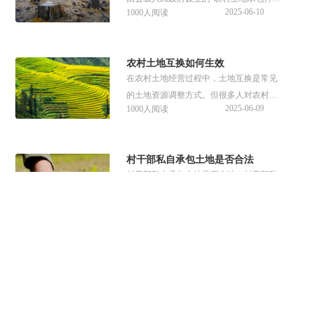
2025-06-10
1000人阅读
委员会"专门受理，主要受理土地承包合
同、经营权流转、征地补偿等纠纷。那么
农村土地仲裁怎么申请？接下来可以参考
农村土地互换如何生效
谱法邦整理的文章内容。
在农村土地经营过程中，土地互换是常见
的土地资源调整方式。但很多人对农村土
2025-06-09
1000人阅读
地互换生效的条件和相关的补偿问题都还
不太了解，对此本文做了详细的解答，供
大家参考了解。
村干部私自承包土地是否合法
村干部私自承包土地是否合法？村干部私
自承包土地是违法行为，涉及合同无效、
2025-06-04
1000人阅读
行政责任、刑事责任等法律后果。那么村
干部能不能承包土地？接下来可以参考谱
法邦整理的文章内容。
宅基地申请法定时限是多久
宅基地申请法定时限是多久？宅基地申请
法定时限会受到地区政策的影响，申请阶
2025-06-04
1000人阅读
段在15日内应公示；审批阶段乡镇政府须