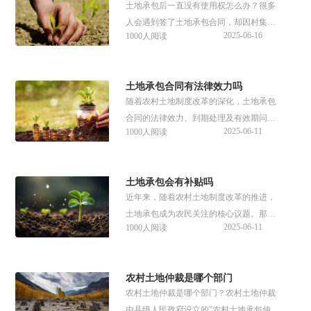
土地承包后一直没有使用权怎么办？很多
人会遇到签了土地承包合同，却因村集体
2025-06-16
1000人阅读
干预、他人强占或政策调整等原因，始终
无法实际耕种，这时候需要明确承包方享
有使用收益权，收集相关证据解决。那么
土地承包合同有法律效力吗
土地承包后一直没有使用会被收回吗？接
随着农村土地制度改革的深化，土地承包
下来可以参考下文具体资料。
合同的法律效力、到期处理及有效期问题
2025-06-11
1000人阅读
成为农民关注的核心。针对此问题，本文
从多个层面进行了详细的解答，供大家参
考了解。
土地承包会有补贴吗
近年来，随着农村土地制度改革的推进，
土地承包成为农民关注的核心议题。那土
2025-06-11
1000人阅读
地承包会有补贴吗？土地承包权允许互换
吗？本文做了详细的解答，供大家参考了
解。
农村土地仲裁是哪个部门
农村土地仲裁是哪个部门？农村土地仲裁
由县级人民政府设立的"农村土地承包仲裁