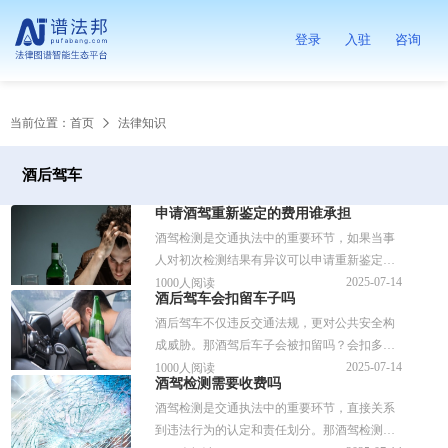
登录
入驻
咨询
当前位置：
首页
法律知识
酒后驾车
申请酒驾重新鉴定的费用谁承担
酒驾检测是交通执法中的重要环节，如果当事
人对初次检测结果有异议可以申请重新鉴定。
但产生的费用由谁承担一直存在争议。针对相
2025-07-14
1000人阅读
酒后驾车会扣留车子吗
关的问题，谱法邦做了详细的解答，供参考。
酒后驾车不仅违反交通法规，更对公共安全构
成威胁。那酒驾后车子会被扣留吗？会扣多少
分呢？针对相关的问题，谱法邦做了详细的解
2025-07-14
1000人阅读
酒驾检测需要收费吗
答，供参考。
酒驾检测是交通执法中的重要环节，直接关系
到违法行为的认定和责任划分。那酒驾检测需