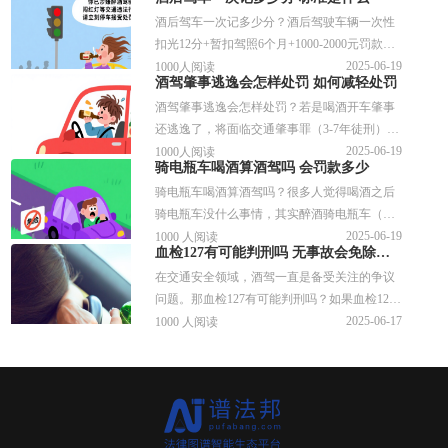
照。那么酒驾会影响孩子政审吗？接下来可以
酒后驾车一次记多少分？酒后驾驶车辆一次性
参考下文整理的详细内容。
扣光12分+暂扣驾照6个月+1000-2000元罚款，
要是醉酒驾驶直接吊销驾照+5年内不得重考
2025-06-19
1000人阅读
酒驾肇事逃逸会怎样处罚 如何减轻处罚
+追究刑事责任。那么酒后驾车标准是什么？
酒驾肇事逃逸会怎样处罚？若是喝酒开车肇事
接下来可以参考谱法邦整理的文章资料。
还逃逸了，将面临交通肇事罪（3-7年徒刑）
+危险驾驶罪（并罚），且吊销驾照且永世不
2025-06-19
1000人阅读
骑电瓶车喝酒算酒驾吗 会罚款多少
得重考。那么酒驾肇事逃逸如何减轻处罚？接
骑电瓶车喝酒算酒驾吗？很多人觉得喝酒之后
下来可以参考下文具体内容。
骑电瓶车没什么事情，其实醉酒骑电瓶车（血
液酒精≥80mg/100ml）会受到扣留车辆+罚款50
2025-06-19
1000 人阅读
血检127有可能判刑吗 无事故会免除处罚吗
元的处罚，引发事故的按危险驾驶罪追究刑事
在交通安全领域，酒驾一直是备受关注的争议
责任。那么骑电瓶车喝酒会罚款多少？接下来
问题。那血检127有可能判刑吗？如果血检127
可以参考下文具体内容。
但是没有事故会免除处罚吗？来看看相关的回
2025-06-17
1000 人阅读
答。