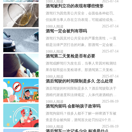
要收费吗？如果需要收费那费用应该由谁承担
2025-07-14
1000人阅读
酒驾被判立功的表现有哪些情形
呢？针对相关的问题，谱法邦做了详细的解
酒驾行为因危害公共安全，会面临各种处罚。
答，供参考。
但如果当事人存在立功表现，可能减轻或免除
处罚。那酒驾被判立功的表现有哪些情形呢针
2025-07-14
1000人阅读
酒驾一定会被判有罪吗
对相关的问题，谱法邦做了详细的解答，供参
酒驾行为因其对公共安全的严重危害性，一直
考。
都是法律严厉打击的对象。那酒驾一定会被判
有罪吗？可以减轻处罚吗？针对相关的问题，
2025-07-14
1000人阅读
酒驾第二天复检是否有必要
谱法邦做了详细的解答，供参考。
酒驾或醉驾行为发生后，当事人常因对检测结
果存疑而提出复检请求。那酒驾第二天复检是
否有必要？需要当事人签字吗？针对相关的问
2025-07-14
1000人阅读
酒后驾驶的时间限制是多久 怎么处理
题，谱法邦做了详细的解答，供参考。
酒后驾驶的时间限制是多久？酒后驾驶取决于
酒精代谢速度和法律规定，人体代谢酒精的速
度约为每小时10-15毫克/100毫升，法律上规
2025-06-19
1000人阅读
酒驾拘留吗 会影响孩子政审吗
定，只要驾驶员血液酒精含量达到或超过20毫
酒驾拘留吗？很多人都不了解一杯啤酒下车被
克/100毫升即构成酒驾，超过80毫克/100毫升则
查是否会被拘留，酒驾首次处罚扣证6个月
属于醉驾。那么酒后驾驶怎么处理？接下来可
+1000-2000元罚款；再犯处10日拘留+吊销驾
2025-06-19
1000人阅读
以参考下文具体内容。
酒后驾车一次记多少分 标准是什么