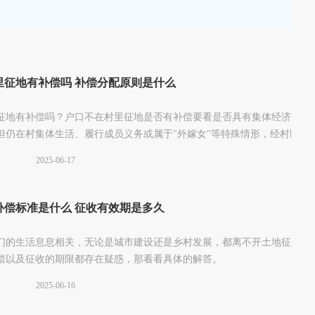
里征地有补偿吗 补偿分配原则是什么
征地有补偿吗？户口不在村里征地是否有补偿要看是否具有集体经济组织
但仍在村集体生活、履行成员义务或属于"外嫁女"等特殊情形，经村民会
偿。想要了解户口不在村里征地补偿分配原则是什么？接下来可以参考下
2025-06-17
补偿标准是什么 征收有效期是多久
们的生活息息相关，无论是城市建设还是乡村发展，都离不开土地征收。
偿以及征收的期限都存在疑惑，那看看具体的解答。
2025-06-16