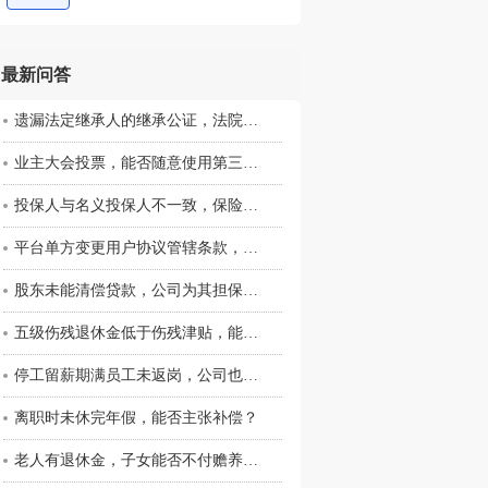
最新问答
遗漏法定继承人的继承公证，法院应如何认定其效力？
业主大会投票，能否随意使用第三方小程序？
投保人与名义投保人不一致，保险合同是否有效？
平台单方变更用户协议管辖条款，对用户是否有效？
股东未能清偿贷款，公司为其担保是否承担连带责任？
五级伤残退休金低于伤残津贴，能否补差额？
停工留薪期满员工未返岗，公司也未通知，该如何处理？
离职时未休完年假，能否主张补偿？
老人有退休金，子女能否不付赡养费？