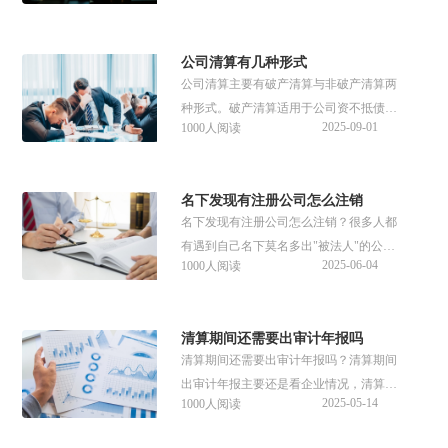
立的清算机构组成。
公司清算有几种形式
公司清算主要有破产清算与非破产清算两
种形式。破产清算适用于公司资不抵债、
2025-09-01
1000人阅读
无法清偿到期债务的情形；非破产清算则
在公司因其他解散事由。不同形式的清
算，程序与适用场景各有不同。
名下发现有注册公司怎么注销
名下发现有注册公司怎么注销？很多人都
有遇到自己名下莫名多出"被法人"的公
2025-06-04
1000人阅读
司，遇到此类问题不必惊慌，可通过"一查
二申三维权"的标准化流程处理。那么名下
发现有注册公司注销需要什么条件？接下
清算期间还需要出审计年报吗
来可以参考下文详细内容。
清算期间还需要出审计年报吗？清算期间
出审计年报主要还是看企业情况，清算过
2025-05-14
1000人阅读
程中需编制清算报告以反映财务状况，而
审计年报则针对正常运营年度的财务报