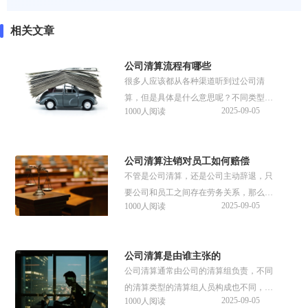
相关文章
公司清算流程有哪些
​很多人应该都从各种渠道听到过公司清
算，但是具体是什么意思呢？不同类型的
2025-09-05
1000人阅读
清算有什么差异呢？公司清算一般是指公
司因特定原因终止经营的时候，有关部门
依法对其资产、负债及权益进行清理、处
公司清算注销对员工如何赔偿
置和分配，最终结束公司法律关系的程
​不管是公司清算，还是公司主动辞退，只
序。
要公司和员工之间存在劳务关系，那么员
2025-09-05
1000人阅读
工的权益依法受到保护，有权获得相应的
经济补偿，如果公司因为清算的相关事宜
还存在拖欠工资，员工也有权要求公司付
公司清算是由谁主张的
工资。
公司清算通常由公司的清算组负责，不同
的清算类型的清算组人员构成也不同，一
2025-09-05
1000人阅读
般来说是由公司的股东、董事或者依法设