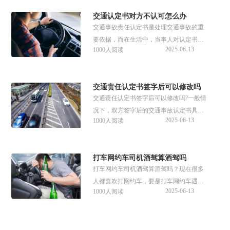
将面临拘留、罚款甚至刑事责任。那么开
交通认定书对方不认可怎么办
无证的电动车撞到人逃跑了如何处罚？接
交通事故责任认定书是处理交通事故的重
下来可以参考谱法邦整理的文章内容。
要依据，而在生活中，当事人对认定书内
2025-06-13
1000人阅读
容存在异议的情况并不少见。如果对方不
认可认定书的内容，当事人可以通过法定
程序申请复核或在诉讼中提出异议。关于
交通责任认定书签字后可以修改吗
交通认定书对方不认可怎么办的问题，下
交通责任认定书签字后可以修改吗?一般情
面是详细的回答。
况下，双方签字后的交通事故认定书具有
2025-06-13
1000人阅读
法律效力，不可以随意修改。不过，如果
认定书存在明显错误或者新的证据出现，
使得原认定书的内容需要更正，那么可以
打车网约车司机酒驾算酒驾吗
提出修改。以下是详细的回答。
打车网约车司机酒驾算酒驾吗？现在很多
人都喜欢打网约车，要是打车网约车遇到
2025-06-13
1000人阅读
司机酒驾该怎么办？网约车司机酒驾同样
构成酒驾，且处罚更严厉，乘客发现司机
酒驾可立即投诉平台并报警，平台未履行
交通事故调解需要保险人员在场吗