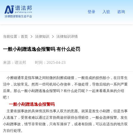
登录
入驻
咨询
当前位置：
首页
法律知识
法律知识详情
一般小剐蹭逃逸会报警吗 有什么处罚
来源：谱法邦
时间：2025-04-23
小擦碰通常是指车辆之间轻微的刮擦或碰撞，一般造成的损伤较小，在日常生
活中，比较常见。然而一些司机却心存侥幸，不做处理，导致后续的一系列严重
后果。那么一般小剐蹭逃逸会报警吗？有什么处罚呢？一起来看看具体的介绍
吧！
一般小剐蹭逃逸会报警吗
主要依据事故的具体情况和当事人双方的意愿。就算是发生小剐蹭，但是当事
人逃逸了，受害者难以通过正常协商途径获得合理赔偿，一般会选择报警。发生
小剐蹭事故，情节非常轻微，只有车漆掉了，或者有刮痕，可以在适当的地方双
方自行处理。