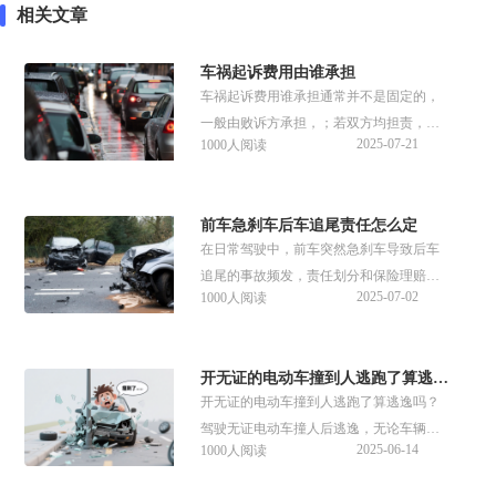
相关文章
车祸起诉费用由谁承担
车祸起诉费用谁承担通常并不是固定的，
一般由败诉方承担，；若双方均担责，则
2025-07-21
1000人阅读
按责任比例分担，原告已预交的法院会在
裁判后退还相应部分。
前车急刹车后车追尾责任怎么定
在日常驾驶中，前车突然急刹车导致后车
追尾的事故频发，责任划分和保险理赔经
2025-07-02
1000人阅读
常会产生各种争议和纠纷。针对相关的问
题，谱法邦结合多个法律条款做了详细的
解答，供大家参考了解。
开无证的电动车撞到人逃跑了算逃逸吗
开无证的电动车撞到人逃跑了算逃逸吗？
驾驶无证电动车撞人后逃逸，无论车辆性
2025-06-14
1000人阅读
质如何，均可能构成交通肇事逃逸。根据
《道路交通安全法》第99条，肇事逃逸都