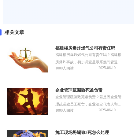
相关文章
福建楼房爆炸燃气公司有责任吗
福建楼房爆炸燃气公司有责任吗？福建楼
房爆炸事故，初步调查显示系燃气管道破
2025-06-10
1000人阅读
裂引发。若存在管道维护疏漏、未定期安
检或未及时修复泄漏，燃气公司需承担主
要责任；若因私自改装设备或操作不当导
企业管理疏漏致死谁负责
致爆炸，用户需担责。那么福建楼房爆炸
企业管理疏漏致死谁负责？若是因企业管
燃气公司该赔偿吗？接下来可以参考下文
理疏漏致员工死亡，企业法定代表人和直
具体内容。
2025-06-10
1000人阅读
接责任人可能涉嫌重大责任事故罪，需承
担刑事责任。涉事企业将面临行政处罚和
民事赔偿，最高可追究至企业实际控制
施工现场坍塌致3死怎么处理
人。那么企业管理疏漏致死法律责任有哪