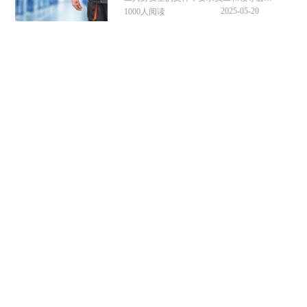
2025-05-20
1000人阅读
守相关安全规定。那安全责任书的签订时
间有规定吗？如何签订才有效呢？本文做
了详细的解答，供参考。
工地上出现安全事故责任如何划分
在建筑施工领域，安全事故时有发生，涉
及人员伤亡和财产损失。那工地上出现安
2025-05-20
1000人阅读
全事故责任如何划分？工地上出现安全事
故赔偿的标准是什么？来看看具体的解
答。
安全事故责任划分标准是什么
在生产生活中，安全事故频发，给人们的
生命财产造成了极大损失。关于安全事故
2025-05-14
1000人阅读
责任划分的标准及安全责任事故罪的构成
要件很多人还存在盲区，对此，本文做了
详细的解答，供参考。
安全责任制度有哪些
近年来，因安全管理不到位导致的重大安
全事故频发，引发了公众对安全责任制度
2025-05-14
1000人阅读
和法律责任的高度关注。关于安全责任制