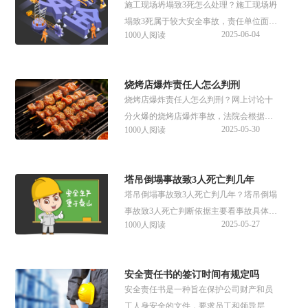
施工现场坍塌致3死怎么处理？施工现场坍
些？接下来可以参考下文具体资料。
塌致3死属于较大安全事故，责任单位面临
2025-06-04
1000人阅读
20万至50万元罚款，若存在重大过失，负
责人可能涉嫌重大责任事故罪，最高可判7
年。那么施工现场坍塌致3死如何赔偿？接
烧烤店爆炸责任人怎么判刑
下来可以参考谱法邦收集的相关内容。
烧烤店爆炸责任人怎么判刑？网上讨论十
分火爆的烧烤店爆炸事故，法院会根据事
2025-05-30
1000人阅读
故原因、后果及责任人犯罪情节，依法判
处相应有期徒刑，并禁止部分责任人在一
定期限内从事相关职业。那么烧烤店爆炸
塔吊倒塌事故致3人死亡判几年
责任人要坐牢吗？接下来可以参考下文整
塔吊倒塌事故致3人死亡判几年？塔吊倒塌
理的具体内容。
事故致3人死亡判断依据主要看事故具体情
2025-05-27
1000人阅读
况和各方过错程度，责任涉及多方，包括
生产商、施工单位、监理及现场负责人
等。那么塔吊倒塌事故致3人死亡属于什么
安全责任书的签订时间有规定吗
事故级别？接下来可以参考下文详细内
安全责任书是一种旨在保护公司财产和员
容。
工人身安全的文件，要求员工和领导层遵