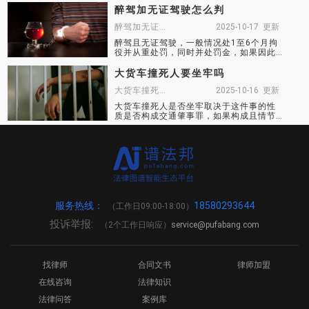
主要或全部责任，通常需承担刑事责任。
醉驾加无证驾驶怎么判
醉驾加无证驾驶怎么判
2025-10-17 更新
​醉驾且无证驾驶，一般情况处1至6个月拘
役并从重处罚，同时并处罚金，如果因此
造成交通事故致人伤亡或重大财产损失，
可能构成交通肇事罪，面临吊销驾驶证、
大货车撞死人要坐牢吗
罚款及拘留等行政处罚，最高可判7年以上
大货车撞死人要坐牢
2025-10-16 更新
有期徒刑。
​大货车撞死人是否坐牢取决于这件事的性
质是否构成交通肇事罪，如果构成且情节
严重，则可能会坐牢，如果不构成，可能
要承担民事赔偿责任。
服务热线：
18580293644
（工作日09:00-18:00）
投诉举报:
service@pufabang.com
（2个工作日响应）
找律师
合同文书
律师加盟
在线咨询
法律知识
法律问答
案例库