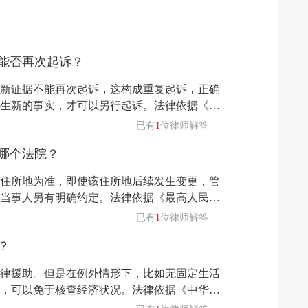
能否再次起诉？
新证据不能再次起诉，这构成重复起诉，正确
生新的事实，才可以另行起诉。法律依据《中
十七条人民法院对下列起诉，分别情形，予以
已有
1
位律师解答
，属于行政诉讼受案范围的，告知原告提起行
哪个法院？
当事人达成书面仲裁协议申请仲裁、不得向人
申请仲裁
住所地为准，即使该住所地后续发生变更，管
当事人另有明确约定。法律依据《最高人民法
讼法》的解释》第三十二条管辖协议约定由一
已有
1
位律师解答
签订后当事人住所地变更的，由签订管辖协议
？
另有约定的除外。
律援助。但是在例外情形下，比如无固定生活
，可以免于核查经济状况。法律依据《中华人
律援助申请人有材料证明属于下列人员之一