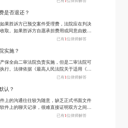
已有
1
位律师解答
无固定生活来源的未成年人、老年人、残疾人
费是否退还？
救助或者优抚对象；（三）申请支付劳动报酬
城务工人员
如果胜诉方已预交案件受理费，法院应在判决
收取。如果胜诉方自愿承担费用或同意由败诉
费。法律依据《诉讼费用交纳办法》第二十九
已有
1
位律师解答
愿承担的除外。部分胜诉、部分败诉的，人民
院实施？
各自负担的诉讼费用数额。共同诉讼当事人败
利害关系
产保全由二审法院负责实施，但是二审法院可
执行。法律依据《最高人民法院关于适用《中
第一百六十二条第二审人民法院裁定对第一审
已有
1
位律师解答
者采取新的保全措施的，可以自行实施，也可
默认？
民法院裁定对原保全措施予以续保或者采取新
以委托原
件上的沟通往往较为随意，缺乏正式书面文件
软件上的聊天记录，很难直接证明双方之间的
当事人之间的明确约定，或者符合双方之间的
已有
1
位律师解答
可或者接受。法律依据《中华人民共和国民法
者默示作出意思表示。沉默只有在有法律规