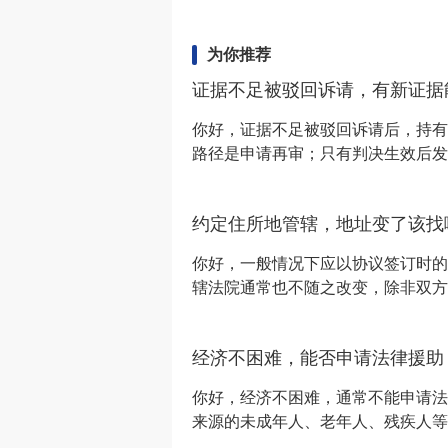
为你推荐
证据不足被驳回诉请，有新证据
你好，证据不足被驳回诉请后，持有
路径是申请再审；只有判决生效后发
华人民共和国民事诉讼法》第一百二
处理：（一）依照行政诉讼法的规定
约定住所地管辖，地址变了该找
政诉讼；（二）依照法律规定，双方
民法院起诉的，告知原告向仲裁机构
你好，一般情况下应以协议签订时的
辖法院通常也不随之改变，除非双方
院关于适用《中华人民共和国民事诉
方当事人住所地人民法院管辖，协议
经济不困难，能否申请法律援助
时的住所地人民法院管辖，但当事人
你好，经济不困难，通常不能申请法
来源的未成年人、老年人、残疾人等
民共和国法律援助法》第四十二条法