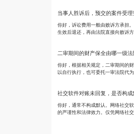
的，免予核查经济困难状况：（一）
当事人胜诉后，预交的案件受理
等特定群体；（二）社会救助、司法
或者请求工伤事故人身损害赔偿的进
你好，诉讼费用一般由败诉方承担。
生效后退还，再由法院直接向败诉方
方直接向其支付，则法院不再强制退
条诉讼费用由败诉方负担，胜诉方自
二审期间的财产保全由哪一级法
法院根据案件的具体情况决定当事人
诉的，人民法院根据其对诉讼标的的
你好，根据相关规定，二审期间的财
以自行执行，也可委托一审法院代为
华人民共和国民事诉讼法》的解释》
人民法院采取的保全措施予以续保或
社交软件对账未回复，是否构成
以委托第一审人民法院实施。再审人
的保全措施的，可以自行实施，也可
你好，通常不构成默认。网络社交软
的严谨性和法律效力。仅凭网络社交
权利义务关系。除非存在法律规定、
交易习惯，否则沉默不能被解读为认
典》第一百四十条行为人可以明示或