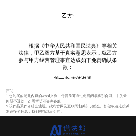
乙方
:
根据《中华人民共和国民法典》等相关
法律，甲乙双方基于真实意思表示，就乙方
参与甲方经营管理事宜达成如下免责确认条
款：
第一条
主体说明
甲方系依法设立并合法存续的经营
1.1
声明:
1.您购买的是此内容的word文档，付费前可通过免费阅读辨别合同。非质量
主体，享有独立的法人财产权，并以其全部
问题不退款，如需帮助可咨询客服
财产独立承担民事责任。
2.该作品系作者结合法规、政府官网及互联网相关知识整合。如侵权请走投诉
通道提交信息，我们将按规定处理。
乙方接受甲方委托
安排，在本协议
1.2
/
约定范围内参与甲方的经营管理工作，双方
不因此构成劳动关系、合伙关系或任何形式